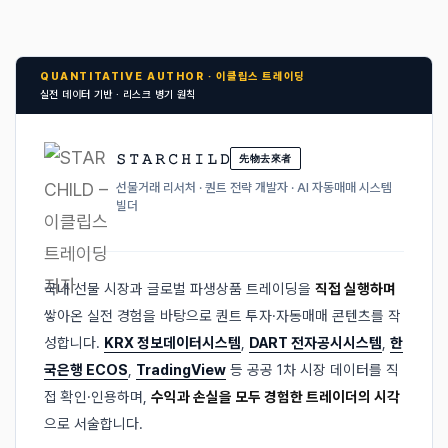
QUANTITATIVE AUTHOR · 이클립스 트레이딩
실전 데이터 기반 · 리스크 병기 원칙
𝚂 𝚃 𝙰 𝚁 𝙲 𝙷 𝙸 𝙻 𝙳
先物去來者
선물거래 리서처 · 퀀트 전략 개발자 · AI 자동매매 시스템
빌더
국내 선물 시장과 글로벌 파생상품 트레이딩을
직접 실행하며
쌓아온 실전 경험을 바탕으로 퀀트 투자·자동매매 콘텐츠를 작
성합니다.
KRX 정보데이터시스템
,
DART 전자공시시스템
,
한
국은행 ECOS
,
TradingView
등 공공 1차 시장 데이터를 직
접 확인·인용하며,
수익과 손실을 모두 경험한 트레이더의 시각
으로 서술합니다.