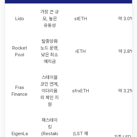
가장 큰 규
Lido
모, 높은
stETH
약 3.0% 
유동성
탈중앙화
Rocket
노드 운영,
rETH
약 2.8% 
Pool
낮은 최소
예치금
스테이블
코인 연계,
Frax
이더리움
sfrxETH
약 3.2% 
Finance
외 체인 지
원
재스테이
킹
EigenLa
(Restaki
(LST 재