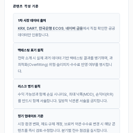
콘텐츠 작성 기준
1차 시장 데이터 출처
KRX
,
DART
,
한국은행 ECOS
,
네이버 금융
에서 직접 확인한 공공
데이터만 인용합니다.
백테스팅 표기 원칙
전략 소개 시 실제 과거 데이터 기반 백테스팅 결과를 병기하며, 과
최적화(Overfitting) 위험·슬리피지·수수료 반영 여부를 명시합니
다.
리스크 병기 원칙
수익 가능성과 함께 손실 시나리오, 최대 낙폭(MDD), 손익비(R:R)
를 반드시 함께 서술합니다. 일방적 낙관론 서술을 금지합니다.
정기 업데이트 기준
시장 환경 변화, 제도·규제 개정, 브로커 약관·수수료 변경 시 해당 콘
텐츠를 즉시 검토·수정합니다. 분기별 전수 점검을 실시합니다.