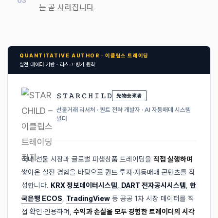
는 곧 사라집니다
QUANTITATIVE AUTHOR · 이클립스 트레이딩
실전 데이터 기반 · 리스크 병기 원칙
𝚂 𝚃 𝙰 𝚁 𝙲 𝙷 𝙸 𝙻 𝙳
先物去來者
선물거래 리서처 · 퀀트 전략 개발자 · AI 자동매매 시스템
빌더
국내 선물 시장과 글로벌 파생상품 트레이딩을
직접 실행하며
쌓아온 실전 경험을 바탕으로 퀀트 투자·자동매매 콘텐츠를 작
성합니다.
KRX 정보데이터시스템
,
DART 전자공시시스템
,
한
국은행 ECOS
,
TradingView
등 공공 1차 시장 데이터를 직
접 확인·인용하며,
수익과 손실을 모두 경험한 트레이더의 시각