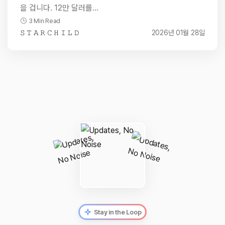
을 겁니다. 12만 달러를…
3 Min Read
𝚂 𝚃 𝙰 𝚁 𝙲 𝙷 𝙸 𝙻 𝙳
2026년 01월 28일
Stay in the Loop