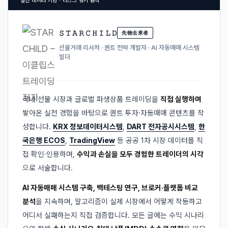
실전 데이터 기반 · 리스크 병기 원칙
𝚂 𝚃 𝙰 𝚁 𝙲 𝙷 𝙸 𝙻 𝙳
先物去來者
선물거래 리서처 · 퀀트 전략 개발자 · AI 자동매매 시스템
빌더
국내 선물 시장과 글로벌 파생상품 트레이딩을
직접 실행하며
쌓아온 실전 경험을 바탕으로 퀀트 투자·자동매매 콘텐츠를 작
성합니다.
KRX 정보데이터시스템
,
DART 전자공시시스템
,
한
국은행 ECOS
,
TradingView
등 공공 1차 시장 데이터를 직
접 확인·인용하며,
수익과 손실을 모두 경험한 트레이더의 시각
으로 서술합니다.
AI 자동매매 시스템 구축, 백테스팅 연구, 브로커·플랫폼 비교
분석
을 지속하며, 알고리즘이 실제 시장에서 어떻게 작동하고
어디서 실패하는지 직접 검증합니다. 모든 글에는 수익 시나리