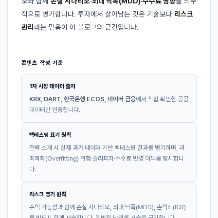
오와 함께
손실 시나리오·최대 낙폭(MDD)·수수료 영향
을 의무
적으로 병기합니다. 투자에서 살아남는 것은 기술보다
리스크
관리
라는 믿음이 이 블로그의 근간입니다.
콘텐츠 작성 기준
1차 시장 데이터 출처
KRX
,
DART
,
한국은행 ECOS
,
네이버 금융
에서 직접 확인한 공공
데이터만 인용합니다.
백테스팅 표기 원칙
전략 소개 시 실제 과거 데이터 기반 백테스팅 결과를 병기하며, 과
최적화(Overfitting) 위험·슬리피지·수수료 반영 여부를 명시합니
다.
리스크 병기 원칙
수익 가능성과 함께 손실 시나리오, 최대 낙폭(MDD), 손익비(R:R)
를 반드시 함께 서술합니다. 일방적 낙관론 서술을 금지합니다.