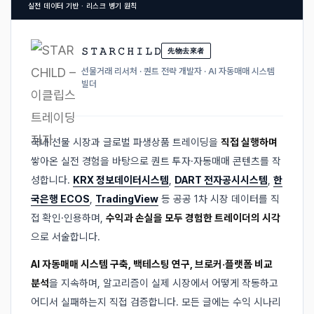
실전 데이터 기반 · 리스크 병기 원칙
𝚂 𝚃 𝙰 𝚁 𝙲 𝙷 𝙸 𝙻 𝙳
先物去來者
선물거래 리서처 · 퀀트 전략 개발자 · AI 자동매매 시스템
빌더
국내 선물 시장과 글로벌 파생상품 트레이딩을
직접 실행하며
쌓아온 실전 경험을 바탕으로 퀀트 투자·자동매매 콘텐츠를 작
성합니다.
KRX 정보데이터시스템
,
DART 전자공시시스템
,
한
국은행 ECOS
,
TradingView
등 공공 1차 시장 데이터를 직
접 확인·인용하며,
수익과 손실을 모두 경험한 트레이더의 시각
으로 서술합니다.
AI 자동매매 시스템 구축, 백테스팅 연구, 브로커·플랫폼 비교
분석
을 지속하며, 알고리즘이 실제 시장에서 어떻게 작동하고
어디서 실패하는지 직접 검증합니다. 모든 글에는 수익 시나리