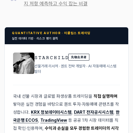
지 저항 예측하고 수익 잡는 비결
QUANTITATIVE AUTHOR · 이클립스 트레이딩
실전 데이터 기반 · 리스크 병기 원칙
𝚂 𝚃 𝙰 𝚁 𝙲 𝙷 𝙸 𝙻 𝙳
先物去來者
선물거래 리서처 · 퀀트 전략 개발자 · AI 자동매매 시스템
빌더
국내 선물 시장과 글로벌 파생상품 트레이딩을
직접 실행하며
쌓아온 실전 경험을 바탕으로 퀀트 투자·자동매매 콘텐츠를 작
성합니다.
KRX 정보데이터시스템
,
DART 전자공시시스템
,
한
국은행 ECOS
,
TradingView
등 공공 1차 시장 데이터를 직
접 확인·인용하며,
수익과 손실을 모두 경험한 트레이더의 시각