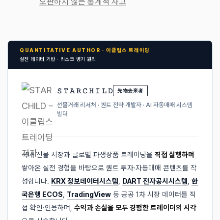
오판하지 않는 통계적 사고
QUANTITATIVE AUTHOR · 이클립스 트레이딩
실전 데이터 기반 · 리스크 병기 원칙
𝚂 𝚃 𝙰 𝚁 𝙲 𝙷 𝙸 𝙻 𝙳
先物去來者
선물거래 리서처 · 퀀트 전략 개발자 · AI 자동매매 시스템
빌더
국내 선물 시장과 글로벌 파생상품 트레이딩을
직접 실행하며
쌓아온 실전 경험을 바탕으로 퀀트 투자·자동매매 콘텐츠를 작
성합니다.
KRX 정보데이터시스템
,
DART 전자공시시스템
,
한
국은행 ECOS
,
TradingView
등 공공 1차 시장 데이터를 직
접 확인·인용하며,
수익과 손실을 모두 경험한 트레이더의 시각