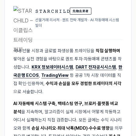
𝚂 𝚃 𝙰 𝚁 𝙲 𝙷 𝙸 𝙻 𝙳
先物去來者
선물거래 리서처 · 퀀트 전략 개발자 · AI 자동매매 시스템
빌더
국내 선물 시장과 글로벌 파생상품 트레이딩을
직접 실행하며
쌓아온 실전 경험을 바탕으로 퀀트 투자·자동매매 콘텐츠를 작
성합니다.
KRX 정보데이터시스템
,
DART 전자공시시스템
,
한
국은행 ECOS
,
TradingView
등 공공 1차 시장 데이터를 직
접 확인·인용하며,
수익과 손실을 모두 경험한 트레이더의 시각
으로 서술합니다.
AI 자동매매 시스템 구축, 백테스팅 연구, 브로커·플랫폼 비교
분석
을 지속하며, 알고리즘이 실제 시장에서 어떻게 작동하고
어디서 실패하는지 직접 검증합니다. 모든 글에는 수익 시나리
오와 함께
손실 시나리오·최대 낙폭(MDD)·수수료 영향
을 의무