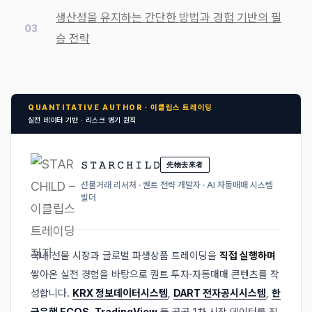
생산성을 유지하는 간단한 방법과 경험 기반의 필
승 전략
QUANTITATIVE AUTHOR · 이클립스 트레이딩
실전 데이터 기반 · 리스크 병기 원칙
𝚂 𝚃 𝙰 𝚁 𝙲 𝙷 𝙸 𝙻 𝙳
先物去來者
선물거래 리서처 · 퀀트 전략 개발자 · AI 자동매매 시스템
빌더
국내 선물 시장과 글로벌 파생상품 트레이딩을
직접 실행하며
쌓아온 실전 경험을 바탕으로 퀀트 투자·자동매매 콘텐츠를 작
성합니다.
KRX 정보데이터시스템
,
DART 전자공시시스템
,
한