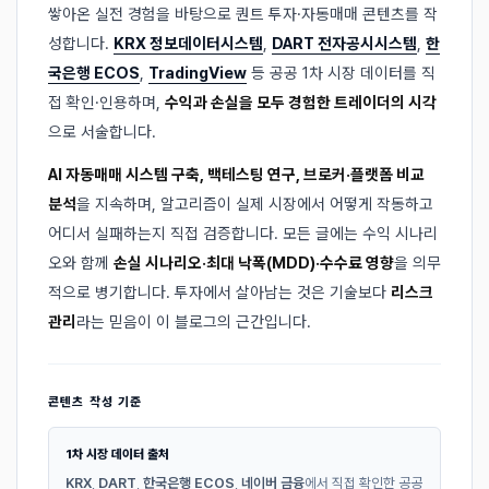
쌓아온 실전 경험을 바탕으로 퀀트 투자·자동매매 콘텐츠를 작
성합니다.
KRX 정보데이터시스템
,
DART 전자공시시스템
,
한
국은행 ECOS
,
TradingView
등 공공 1차 시장 데이터를 직
접 확인·인용하며,
수익과 손실을 모두 경험한 트레이더의 시각
으로 서술합니다.
AI 자동매매 시스템 구축, 백테스팅 연구, 브로커·플랫폼 비교
분석
을 지속하며, 알고리즘이 실제 시장에서 어떻게 작동하고
어디서 실패하는지 직접 검증합니다. 모든 글에는 수익 시나리
오와 함께
손실 시나리오·최대 낙폭(MDD)·수수료 영향
을 의무
적으로 병기합니다. 투자에서 살아남는 것은 기술보다
리스크
관리
라는 믿음이 이 블로그의 근간입니다.
콘텐츠 작성 기준
1차 시장 데이터 출처
KRX
,
DART
,
한국은행 ECOS
,
네이버 금융
에서 직접 확인한 공공