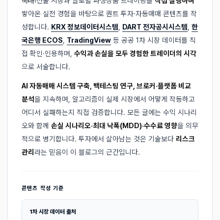
국내 선물 시장과 글로벌 파생상품 트레이딩을
직접 실행하며
쌓아온 실전 경험을 바탕으로 퀀트 투자·자동매매 콘텐츠를 작
성합니다.
KRX 정보데이터시스템
,
DART 전자공시시스템
,
한
국은행 ECOS
,
TradingView
등 공공 1차 시장 데이터를 직
접 확인·인용하며,
수익과 손실을 모두 경험한 트레이더의 시각
으로 서술합니다.
AI 자동매매 시스템 구축, 백테스팅 연구, 브로커·플랫폼 비교
분석
을 지속하며, 알고리즘이 실제 시장에서 어떻게 작동하고
어디서 실패하는지 직접 검증합니다. 모든 글에는 수익 시나리
오와 함께
손실 시나리오·최대 낙폭(MDD)·수수료 영향
을 의무
적으로 병기합니다. 투자에서 살아남는 것은 기술보다
리스크
관리
라는 믿음이 이 블로그의 근간입니다.
콘텐츠 작성 기준
1차 시장 데이터 출처