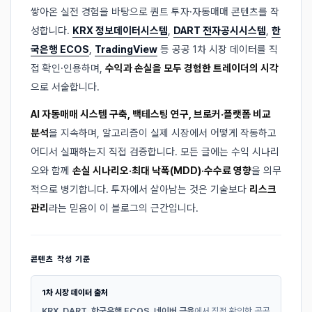
쌓아온 실전 경험을 바탕으로 퀀트 투자·자동매매 콘텐츠를 작
성합니다.
KRX 정보데이터시스템
,
DART 전자공시시스템
,
한
국은행 ECOS
,
TradingView
등 공공 1차 시장 데이터를 직
접 확인·인용하며,
수익과 손실을 모두 경험한 트레이더의 시각
으로 서술합니다.
AI 자동매매 시스템 구축, 백테스팅 연구, 브로커·플랫폼 비교
분석
을 지속하며, 알고리즘이 실제 시장에서 어떻게 작동하고
어디서 실패하는지 직접 검증합니다. 모든 글에는 수익 시나리
오와 함께
손실 시나리오·최대 낙폭(MDD)·수수료 영향
을 의무
적으로 병기합니다. 투자에서 살아남는 것은 기술보다
리스크
관리
라는 믿음이 이 블로그의 근간입니다.
콘텐츠 작성 기준
1차 시장 데이터 출처
KRX
,
DART
,
한국은행 ECOS
,
네이버 금융
에서 직접 확인한 공공