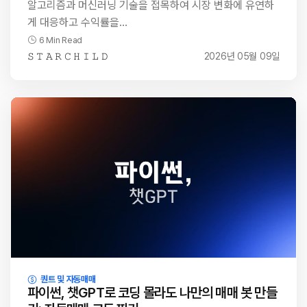
알고리즘과 머신러닝 기술을 접목하여 시장 변화에 유연하
게 대응하고 수익률을…
6 Min Read
𝚂 𝚃 𝙰 𝚁 𝙲 𝙷 𝙸 𝙻 𝙳
2026년 05월 09일
퀀트 및 자동매매
파이썬, 챗GPT로 코딩 몰라도 나만의 매매 봇 만들