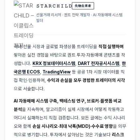
𝚂 𝚃 𝙰 𝚁 𝙲 𝙷 𝙸 𝙻 𝙳
先物去來者
선물거래 리서처 · 퀀트 전략 개발자 · AI 자동매매 시스템
빌더
국내 선물 시장과 글로벌 파생상품 트레이딩을
직접 실행하며
쌓아온 실전 경험을 바탕으로 퀀트 투자·자동매매 콘텐츠를 작
성합니다.
KRX 정보데이터시스템
,
DART 전자공시시스템
,
한
국은행 ECOS
,
TradingView
등 공공 1차 시장 데이터를 직
접 확인·인용하며,
수익과 손실을 모두 경험한 트레이더의 시각
으로 서술합니다.
AI 자동매매 시스템 구축, 백테스팅 연구, 브로커·플랫폼 비교
분석
을 지속하며, 알고리즘이 실제 시장에서 어떻게 작동하고
어디서 실패하는지 직접 검증합니다. 모든 글에는 수익 시나리
오와 함께
손실 시나리오·최대 낙폭(MDD)·수수료 영향
을 의무
적으로 병기합니다. 투자에서 살아남는 것은 기술보다
리스크