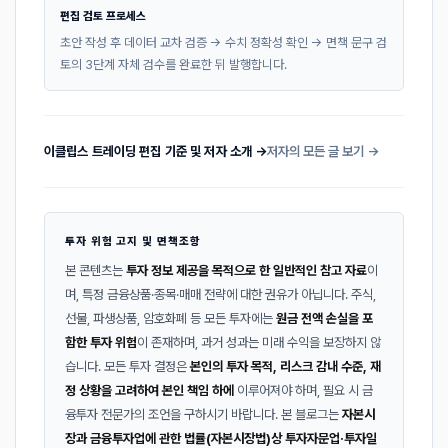
편집 검토 프로세스
초안 작성 후 데이터 교차 검증 → 수치 정확성 확인 → 면책 문구 검
토의 3단계 자체 검수를 완료한 뒤 발행합니다.
이클립스 트레이딩 편집 기준 및 저자 소개 →
저자의 모든 글 보기 →
투자 위험 고지 및 면책조항
본 콘텐츠는
투자 정보 제공을 목적으로 한 일반적인 참고 자료
이
며, 특정 금융상품·종목·매매 전략에 대한 권유가 아닙니다. 주식,
선물, 파생상품, 암호화폐 등 모든 투자에는
원금 전액 손실을 포
함한 투자 위험
이 존재하며, 과거 성과는 미래 수익을 보장하지 않
습니다. 모든 투자 결정은
본인의 투자 목적, 리스크 감내 수준, 재
정 상황을 고려하여 본인 책임 하에
이루어져야 하며, 필요 시 금
융투자 전문가의 조언을 구하시기 바랍니다. 본 블로그는
자본시
장과 금융투자업에 관한 법률(자본시장법)상 투자자문업·투자일