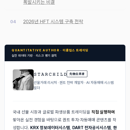
폭발시키는 비결
2026년 HFT 시스템 구축 전략
QUANTITATIVE AUTHOR · 이클립스 트레이딩
실전 데이터 기반 · 리스크 병기 원칙
𝚂 𝚃 𝙰 𝚁 𝙲 𝙷 𝙸 𝙻 𝙳
先物去來者
선물거래 리서처 · 퀀트 전략 개발자 · AI 자동매매 시스템
빌더
국내 선물 시장과 글로벌 파생상품 트레이딩을
직접 실행하며
쌓아온 실전 경험을 바탕으로 퀀트 투자·자동매매 콘텐츠를 작
성합니다.
KRX 정보데이터시스템
,
DART 전자공시시스템
,
한