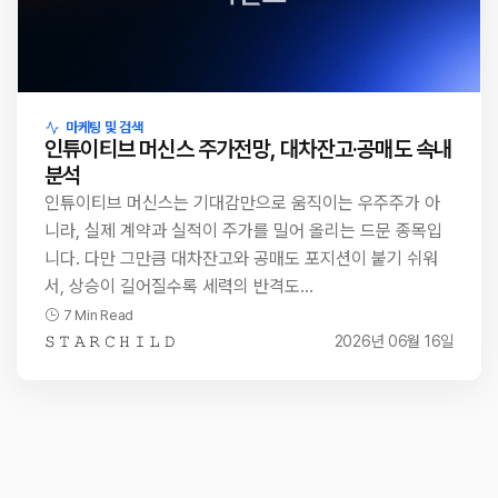
마케팅 및 검색
인튜이티브 머신스 주가전망, 대차잔고·공매도 속내
분석
인튜이티브 머신스는 기대감만으로 움직이는 우주주가 아
니라, 실제 계약과 실적이 주가를 밀어 올리는 드문 종목입
니다. 다만 그만큼 대차잔고와 공매도 포지션이 붙기 쉬워
서, 상승이 길어질수록 세력의 반격도…
7 Min Read
𝚂 𝚃 𝙰 𝚁 𝙲 𝙷 𝙸 𝙻 𝙳
2026년 06월 16일