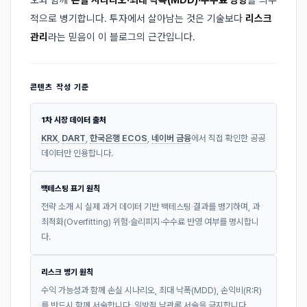
오와 함께
손실 시나리오·최대 낙폭(MDD)·수수료 영향
을 의무
적으로 병기합니다. 투자에서 살아남는 것은 기술보다
리스크
관리
라는 믿음이 이 블로그의 근간입니다.
콘텐츠 작성 기준
1차 시장 데이터 출처
KRX
,
DART
,
한국은행 ECOS
,
네이버 금융
에서 직접 확인한 공공
데이터만 인용합니다.
백테스팅 표기 원칙
전략 소개 시 실제 과거 데이터 기반 백테스팅 결과를 병기하며, 과
최적화(Overfitting) 위험·슬리피지·수수료 반영 여부를 명시합니
다.
리스크 병기 원칙
수익 가능성과 함께 손실 시나리오, 최대 낙폭(MDD), 손익비(R:R)
를 반드시 함께 서술합니다. 일방적 낙관론 서술을 금지합니다.