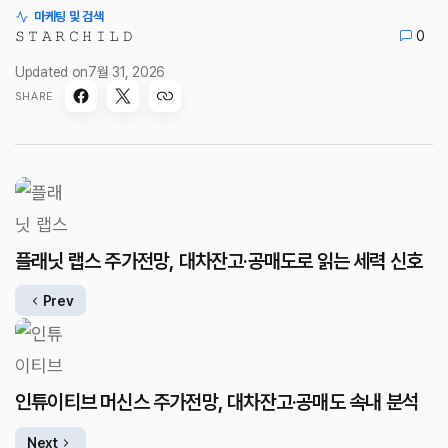
마케팅 및 검색
𝚂 𝚃 𝙰 𝚁 𝙲 𝙷 𝙸 𝙻 𝙳
0
Updated on
7월 31, 2026
SHARE
플래닛 랩스 주가전망, 대차잔고·공매도로 읽는 세력 신호
Prev
인튜이티브 머신스 주가전망, 대차잔고·공매도 속내 분석
Next