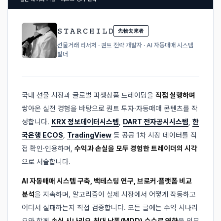
𝚂 𝚃 𝙰 𝚁 𝙲 𝙷 𝙸 𝙻 𝙳
先物去來者
선물거래 리서처 · 퀀트 전략 개발자 · AI 자동매매 시스템
빌더
국내 선물 시장과 글로벌 파생상품 트레이딩을
직접 실행하며
쌓아온 실전 경험을 바탕으로 퀀트 투자·자동매매 콘텐츠를 작
성합니다.
KRX 정보데이터시스템
,
DART 전자공시시스템
,
한
국은행 ECOS
,
TradingView
등 공공 1차 시장 데이터를 직
접 확인·인용하며,
수익과 손실을 모두 경험한 트레이더의 시각
으로 서술합니다.
AI 자동매매 시스템 구축, 백테스팅 연구, 브로커·플랫폼 비교
분석
을 지속하며, 알고리즘이 실제 시장에서 어떻게 작동하고
어디서 실패하는지 직접 검증합니다. 모든 글에는 수익 시나리