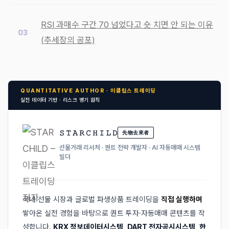
RSI 과매수 구간 70 넘었다고 숏 치면 안 되는 이유
(추세장의 공포)
QUANTITATIVE AUTHOR · 이클립스 트레이딩
실전 데이터 기반 · 리스크 병기 원칙
𝚂 𝚃 𝙰 𝚁 𝙲 𝙷 𝙸 𝙻 𝙳
先物去來者
선물거래 리서처 · 퀀트 전략 개발자 · AI 자동매매 시스템
빌더
국내 선물 시장과 글로벌 파생상품 트레이딩을
직접 실행하며
쌓아온 실전 경험을 바탕으로 퀀트 투자·자동매매 콘텐츠를 작
성합니다.
KRX 정보데이터시스템
,
DART 전자공시시스템
,
한