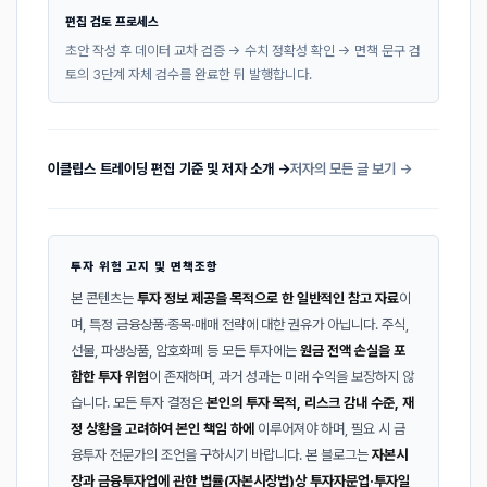
편집 검토 프로세스
초안 작성 후 데이터 교차 검증 → 수치 정확성 확인 → 면책 문구 검
토의 3단계 자체 검수를 완료한 뒤 발행합니다.
이클립스 트레이딩 편집 기준 및 저자 소개 →
저자의 모든 글 보기 →
투자 위험 고지 및 면책조항
본 콘텐츠는
투자 정보 제공을 목적으로 한 일반적인 참고 자료
이
며, 특정 금융상품·종목·매매 전략에 대한 권유가 아닙니다. 주식,
선물, 파생상품, 암호화폐 등 모든 투자에는
원금 전액 손실을 포
함한 투자 위험
이 존재하며, 과거 성과는 미래 수익을 보장하지 않
습니다. 모든 투자 결정은
본인의 투자 목적, 리스크 감내 수준, 재
정 상황을 고려하여 본인 책임 하에
이루어져야 하며, 필요 시 금
융투자 전문가의 조언을 구하시기 바랍니다. 본 블로그는
자본시
장과 금융투자업에 관한 법률(자본시장법)상 투자자문업·투자일