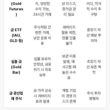
(Gold
지, 양방향
성 리스크,
이더, 적극
Futures
수익 가능,
증거금 관
적 수익 추
)
24시간 거래
리 필요
구형
주식처럼 간
레버리지
금 ETF
중장기 자
편한 거래,
활용 제한,
(IAU,
산 배분 투
낮은 운용 비
현물 인출
GLD 등)
자자
용
불가
보관 비용
실물 보유의
실물 금
발생, 매
초장기 자
안정성, 금융
(Gold
사고팔 때
산 보존 목
위기 시 최후
Bar)
높은 수수
적
보루
료
금 가격 상승
개별 기업
금 광산업
주식 투자
시 레버리지
의 경영 리
체 주식
병행자
효과 발생
스크 존재