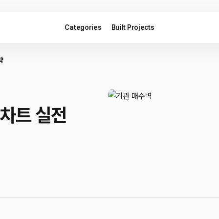
Categories
Built Projects
략
 차트 실전