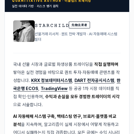
QUANTITATIVE AUTHOR · 이클립스 트레이딩
실전 데이터 기반 · 리스크 병기 원칙
𝚂 𝚃 𝙰 𝚁 𝙲 𝙷 𝙸 𝙻 𝙳
先物去來者
선물거래 리서처 · 퀀트 전략 개발자 · AI 자동매매 시스템
빌더
국내 선물 시장과 글로벌 파생상품 트레이딩을
직접 실행하며
쌓아온 실전 경험을 바탕으로 퀀트 투자·자동매매 콘텐츠를 작
성합니다.
KRX 정보데이터시스템
,
DART 전자공시시스템
,
한
국은행 ECOS
,
TradingView
등 공공 1차 시장 데이터를 직
접 확인·인용하며,
수익과 손실을 모두 경험한 트레이더의 시각
으로 서술합니다.
AI 자동매매 시스템 구축, 백테스팅 연구, 브로커·플랫폼 비교
분석
을 지속하며, 알고리즘이 실제 시장에서 어떻게 작동하고
어디서 실패하는지 직접 검증합니다. 모든 글에는 수익 시나리