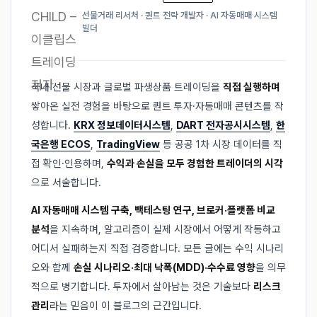
선물거래 리서처 · 퀀트 전략 개발자 · AI 자동매매 시스템
빌더
국내 선물 시장과 글로벌 파생상품 트레이딩을
직접 실행하며
쌓아온 실전 경험을 바탕으로 퀀트 투자·자동매매 콘텐츠를 작
성합니다.
KRX 정보데이터시스템
,
DART 전자공시시스템
,
한
국은행 ECOS
,
TradingView
등 공공 1차 시장 데이터를 직
접 확인·인용하며,
수익과 손실을 모두 경험한 트레이더의 시각
으로 서술합니다.
AI 자동매매 시스템 구축, 백테스팅 연구, 브로커·플랫폼 비교
분석
을 지속하며, 알고리즘이 실제 시장에서 어떻게 작동하고
어디서 실패하는지 직접 검증합니다. 모든 글에는 수익 시나리
오와 함께
손실 시나리오·최대 낙폭(MDD)·수수료 영향
을 의무
적으로 병기합니다. 투자에서 살아남는 것은 기술보다
리스크
관리
라는 믿음이 이 블로그의 근간입니다.