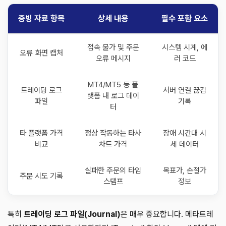
증빙 자료 항목
상세 내용
필수 포함 요소
접속 불가 및 주문
시스템 시계, 에
오류 화면 캡처
오류 메시지
러 코드
MT4/MT5 등 플
트레이딩 로그
서버 연결 끊김
랫폼 내 로그 데이
파일
기록
터
타 플랫폼 가격
정상 작동하는 타사
장애 시간대 시
비교
차트 가격
세 데이터
실패한 주문의 타임
목표가, 손절가
주문 시도 기록
스탬프
정보
특히
트레이딩 로그 파일(Journal)
은 매우 중요합니다. 메타트레