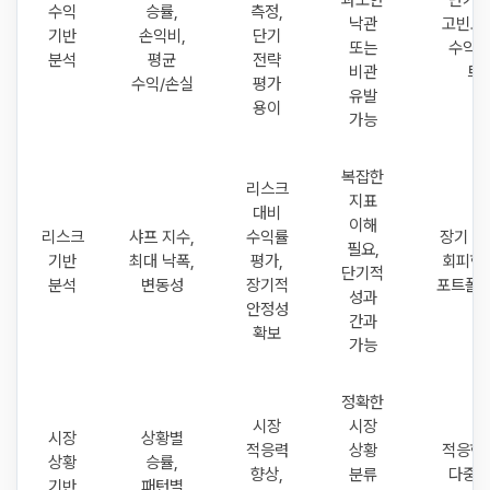
과도한
단기 
수익
승률,
측정,
낙관
고빈도 
기반
손익비,
단기
또는
수익 
분석
평균
전략
비관
트
수익/손실
평가
유발
용이
가능
복잡한
리스크
지표
대비
이해
리스크
샤프 지수,
수익률
장기 투
필요,
기반
최대 낙폭,
평가,
회피형 
단기적
분석
변동성
장기적
포트폴리
성과
안정성
간과
확보
가능
정확한
시장
시장
시장
상황별
적응력
상황
적응형 
상황
승률,
향상,
분류
다중 
기반
패턴별