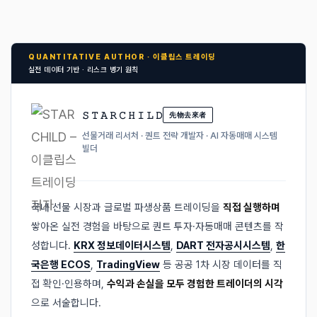
QUANTITATIVE AUTHOR · 이클립스 트레이딩
실전 데이터 기반 · 리스크 병기 원칙
𝚂 𝚃 𝙰 𝚁 𝙲 𝙷 𝙸 𝙻 𝙳
先物去來者
선물거래 리서처 · 퀀트 전략 개발자 · AI 자동매매 시스템
빌더
국내 선물 시장과 글로벌 파생상품 트레이딩을
직접 실행하며
쌓아온 실전 경험을 바탕으로 퀀트 투자·자동매매 콘텐츠를 작
성합니다.
KRX 정보데이터시스템
,
DART 전자공시시스템
,
한
국은행 ECOS
,
TradingView
등 공공 1차 시장 데이터를 직
접 확인·인용하며,
수익과 손실을 모두 경험한 트레이더의 시각
으로 서술합니다.