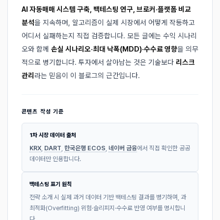
AI 자동매매 시스템 구축, 백테스팅 연구, 브로커·플랫폼 비교
분석
을 지속하며, 알고리즘이 실제 시장에서 어떻게 작동하고
어디서 실패하는지 직접 검증합니다. 모든 글에는 수익 시나리
오와 함께
손실 시나리오·최대 낙폭(MDD)·수수료 영향
을 의무
적으로 병기합니다. 투자에서 살아남는 것은 기술보다
리스크
관리
라는 믿음이 이 블로그의 근간입니다.
콘텐츠 작성 기준
1차 시장 데이터 출처
KRX
,
DART
,
한국은행 ECOS
,
네이버 금융
에서 직접 확인한 공공
데이터만 인용합니다.
백테스팅 표기 원칙
전략 소개 시 실제 과거 데이터 기반 백테스팅 결과를 병기하며, 과
최적화(Overfitting) 위험·슬리피지·수수료 반영 여부를 명시합니
다.