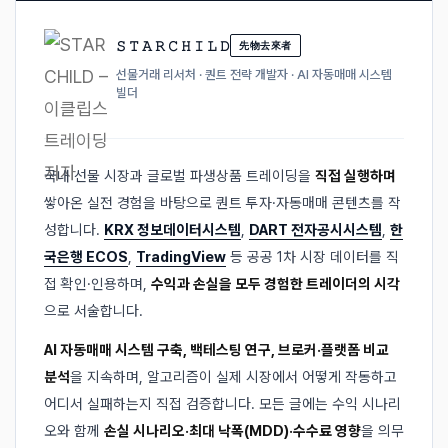
𝚂 𝚃 𝙰 𝚁 𝙲 𝙷 𝙸 𝙻 𝙳
先物去來者
선물거래 리서처 · 퀀트 전략 개발자 · AI 자동매매 시스템
빌더
국내 선물 시장과 글로벌 파생상품 트레이딩을
직접 실행하며
쌓아온 실전 경험을 바탕으로 퀀트 투자·자동매매 콘텐츠를 작
성합니다.
KRX 정보데이터시스템
,
DART 전자공시시스템
,
한
국은행 ECOS
,
TradingView
등 공공 1차 시장 데이터를 직
접 확인·인용하며,
수익과 손실을 모두 경험한 트레이더의 시각
으로 서술합니다.
AI 자동매매 시스템 구축, 백테스팅 연구, 브로커·플랫폼 비교
분석
을 지속하며, 알고리즘이 실제 시장에서 어떻게 작동하고
어디서 실패하는지 직접 검증합니다. 모든 글에는 수익 시나리
오와 함께
손실 시나리오·최대 낙폭(MDD)·수수료 영향
을 의무