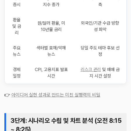
증시
지수 종가
측
환율
원/달러 환율, 미
외국인/기관 수급 방향
및 금
10년물 금리
성 파악
리
주요
섹터별 호재/악재
당일 주도 테마 후보 선
뉴스
뉴스
정
경제
CPI, 고용지표 발표
리스크 관리
및 매매 금
일정
시간
지 시간 설정
👉
아이디어 실현 성과로 만드는 미친 실행력의 비밀
3단계: 시나리오 수립 및 차트 분석 (오전 8:15
~ 8:25)