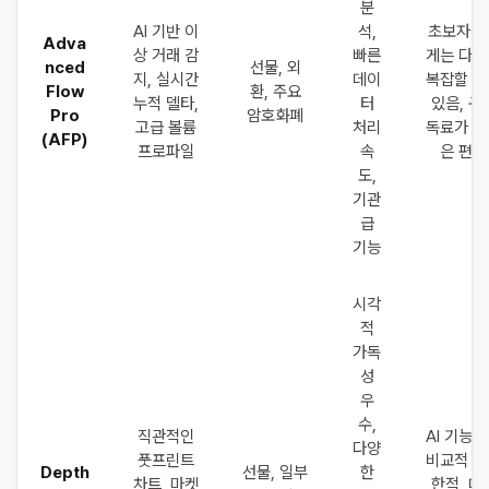
분
AI 기반 이
석,
초보자에
Adva
상 거래 감
빠른
게는 다소
nced
선물, 외
지, 실시간
데이
복잡할 수
Flow
환, 주요
누적 델타,
터
있음, 구
Pro
암호화폐
고급 볼륨
처리
독료가 높
(AFP)
프로파일
속
은 편
도,
기관
급
기능
시각
적
가독
성
우
수,
직관적인
AI 기능은
다양
풋프린트
비교적 제
Depth
선물, 일부
한
차트, 마켓
한적, 데