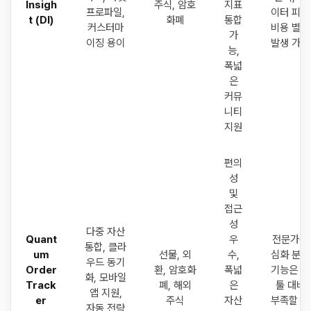
Insigh
주식, 암호
지표
프로파일,
이터 피드
t (DI)
화폐
통합
커스터마
비용 별도
가
이징 용이
발생 가능
능,
폭넓
은
커뮤
니티
지원
편의
성
및
접근
성
다중 자산
Quant
우
전문가용
통합, 클라
um
선물, 외
수,
심화 분석
우드 동기
Order
환, 암호화
폭넓
기능은 타
화, 모바일
Track
폐, 해외
은
툴 대비
앱 지원,
er
주식
자산
부족할 수
자동 전략