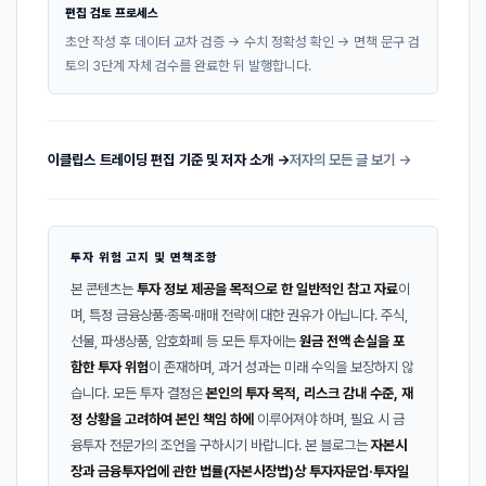
편집 검토 프로세스
초안 작성 후 데이터 교차 검증 → 수치 정확성 확인 → 면책 문구 검
토의 3단계 자체 검수를 완료한 뒤 발행합니다.
이클립스 트레이딩 편집 기준 및 저자 소개 →
저자의 모든 글 보기 →
투자 위험 고지 및 면책조항
본 콘텐츠는
투자 정보 제공을 목적으로 한 일반적인 참고 자료
이
며, 특정 금융상품·종목·매매 전략에 대한 권유가 아닙니다. 주식,
선물, 파생상품, 암호화폐 등 모든 투자에는
원금 전액 손실을 포
함한 투자 위험
이 존재하며, 과거 성과는 미래 수익을 보장하지 않
습니다. 모든 투자 결정은
본인의 투자 목적, 리스크 감내 수준, 재
정 상황을 고려하여 본인 책임 하에
이루어져야 하며, 필요 시 금
융투자 전문가의 조언을 구하시기 바랍니다. 본 블로그는
자본시
장과 금융투자업에 관한 법률(자본시장법)상 투자자문업·투자일