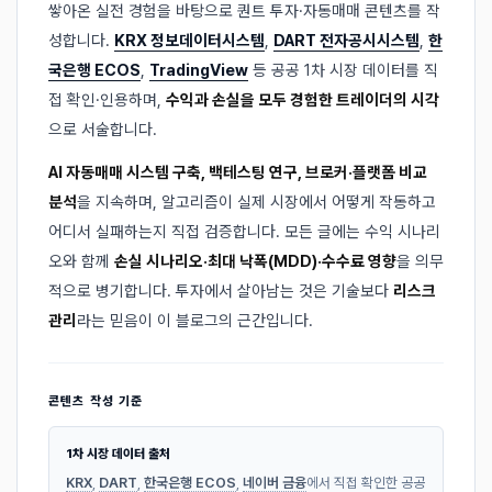
쌓아온 실전 경험을 바탕으로 퀀트 투자·자동매매 콘텐츠를 작
성합니다.
KRX 정보데이터시스템
,
DART 전자공시시스템
,
한
국은행 ECOS
,
TradingView
등 공공 1차 시장 데이터를 직
접 확인·인용하며,
수익과 손실을 모두 경험한 트레이더의 시각
으로 서술합니다.
AI 자동매매 시스템 구축, 백테스팅 연구, 브로커·플랫폼 비교
분석
을 지속하며, 알고리즘이 실제 시장에서 어떻게 작동하고
어디서 실패하는지 직접 검증합니다. 모든 글에는 수익 시나리
오와 함께
손실 시나리오·최대 낙폭(MDD)·수수료 영향
을 의무
적으로 병기합니다. 투자에서 살아남는 것은 기술보다
리스크
관리
라는 믿음이 이 블로그의 근간입니다.
콘텐츠 작성 기준
1차 시장 데이터 출처
KRX
,
DART
,
한국은행 ECOS
,
네이버 금융
에서 직접 확인한 공공