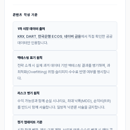
콘텐츠 작성 기준
1차 시장 데이터 출처
KRX
,
DART
,
한국은행 ECOS
,
네이버 금융
에서 직접 확인한 공공
데이터만 인용합니다.
백테스팅 표기 원칙
전략 소개 시 실제 과거 데이터 기반 백테스팅 결과를 병기하며, 과
최적화(Overfitting) 위험·슬리피지·수수료 반영 여부를 명시합니
다.
리스크 병기 원칙
수익 가능성과 함께 손실 시나리오, 최대 낙폭(MDD), 손익비(R:R)
를 반드시 함께 서술합니다. 일방적 낙관론 서술을 금지합니다.
정기 업데이트 기준
시장 환경 변화, 제도·규제 개정, 브로커 약관·수수료 변경 시 해당 콘