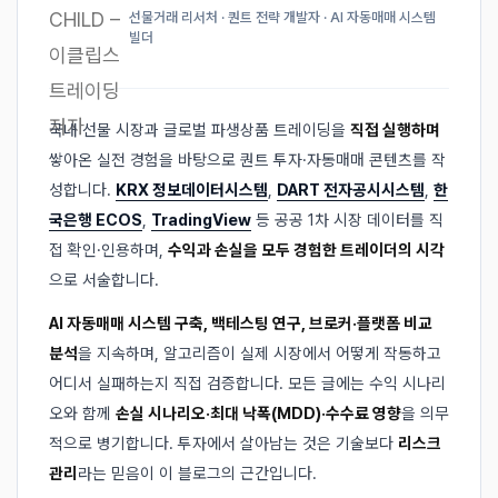
선물거래 리서처 · 퀀트 전략 개발자 · AI 자동매매 시스템
빌더
국내 선물 시장과 글로벌 파생상품 트레이딩을
직접 실행하며
쌓아온 실전 경험을 바탕으로 퀀트 투자·자동매매 콘텐츠를 작
성합니다.
KRX 정보데이터시스템
,
DART 전자공시시스템
,
한
국은행 ECOS
,
TradingView
등 공공 1차 시장 데이터를 직
접 확인·인용하며,
수익과 손실을 모두 경험한 트레이더의 시각
으로 서술합니다.
AI 자동매매 시스템 구축, 백테스팅 연구, 브로커·플랫폼 비교
분석
을 지속하며, 알고리즘이 실제 시장에서 어떻게 작동하고
어디서 실패하는지 직접 검증합니다. 모든 글에는 수익 시나리
오와 함께
손실 시나리오·최대 낙폭(MDD)·수수료 영향
을 의무
적으로 병기합니다. 투자에서 살아남는 것은 기술보다
리스크
관리
라는 믿음이 이 블로그의 근간입니다.