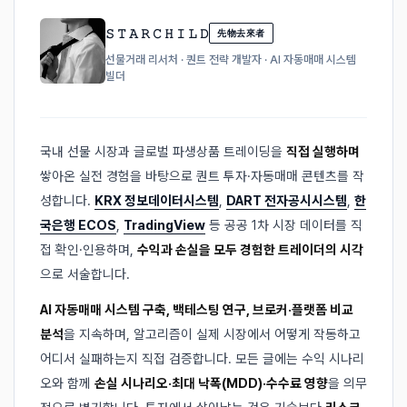
𝚂 𝚃 𝙰 𝚁 𝙲 𝙷 𝙸 𝙻 𝙳
先物去來者
선물거래 리서처 · 퀀트 전략 개발자 · AI 자동매매 시스템
빌더
국내 선물 시장과 글로벌 파생상품 트레이딩을
직접 실행하며
쌓아온 실전 경험을 바탕으로 퀀트 투자·자동매매 콘텐츠를 작
성합니다.
KRX 정보데이터시스템
,
DART 전자공시시스템
,
한
국은행 ECOS
,
TradingView
등 공공 1차 시장 데이터를 직
접 확인·인용하며,
수익과 손실을 모두 경험한 트레이더의 시각
으로 서술합니다.
AI 자동매매 시스템 구축, 백테스팅 연구, 브로커·플랫폼 비교
분석
을 지속하며, 알고리즘이 실제 시장에서 어떻게 작동하고
어디서 실패하는지 직접 검증합니다. 모든 글에는 수익 시나리
오와 함께
손실 시나리오·최대 낙폭(MDD)·수수료 영향
을 의무