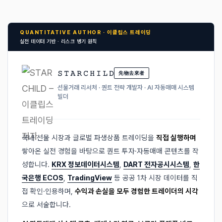
QUANTITATIVE AUTHOR · 이클립스 트레이딩
실전 데이터 기반 · 리스크 병기 원칙
𝚂 𝚃 𝙰 𝚁 𝙲 𝙷 𝙸 𝙻 𝙳
先物去來者
선물거래 리서처 · 퀀트 전략 개발자 · AI 자동매매 시스템
빌더
국내 선물 시장과 글로벌 파생상품 트레이딩을
직접 실행하며
쌓아온 실전 경험을 바탕으로 퀀트 투자·자동매매 콘텐츠를 작
성합니다.
KRX 정보데이터시스템
,
DART 전자공시시스템
,
한
국은행 ECOS
,
TradingView
등 공공 1차 시장 데이터를 직
접 확인·인용하며,
수익과 손실을 모두 경험한 트레이더의 시각
으로 서술합니다.