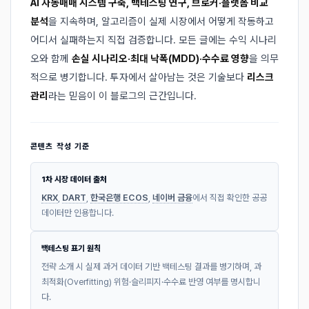
AI 자동매매 시스템 구축, 백테스팅 연구, 브로커·플랫폼 비교
분석
을 지속하며, 알고리즘이 실제 시장에서 어떻게 작동하고
어디서 실패하는지 직접 검증합니다. 모든 글에는 수익 시나리
오와 함께
손실 시나리오·최대 낙폭(MDD)·수수료 영향
을 의무
적으로 병기합니다. 투자에서 살아남는 것은 기술보다
리스크
관리
라는 믿음이 이 블로그의 근간입니다.
콘텐츠 작성 기준
1차 시장 데이터 출처
KRX
,
DART
,
한국은행 ECOS
,
네이버 금융
에서 직접 확인한 공공
데이터만 인용합니다.
백테스팅 표기 원칙
전략 소개 시 실제 과거 데이터 기반 백테스팅 결과를 병기하며, 과
최적화(Overfitting) 위험·슬리피지·수수료 반영 여부를 명시합니
다.