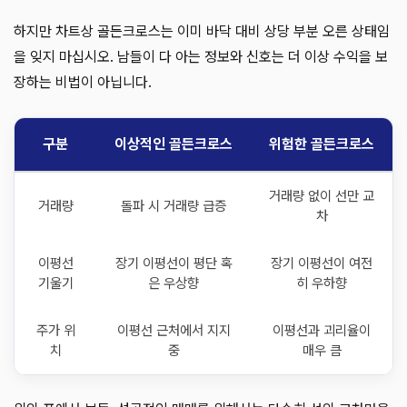
하지만 차트상 골든크로스는 이미 바닥 대비 상당 부분 오른 상태임
을 잊지 마십시오. 남들이 다 아는 정보와 신호는 더 이상 수익을 보
장하는 비법이 아닙니다.
구분
이상적인 골든크로스
위험한 골든크로스
거래량 없이 선만 교
거래량
돌파 시 거래량 급증
차
이평선
장기 이평선이 평단 혹
장기 이평선이 여전
기울기
은 우상향
히 우하향
주가 위
이평선 근처에서 지지
이평선과 괴리율이
치
중
매우 큼