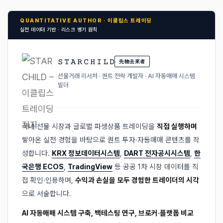
QUANTITATIVE AUTHOR · 이클립스 트레이딩
실전 데이터 기반 · 리스크 병기 원칙
𝚂 𝚃 𝙰 𝚁 𝙲 𝙷 𝙸 𝙻 𝙳
先物去來者
선물거래 리서처 · 퀀트 전략 개발자 · AI 자동매매 시스템
빌더
국내 선물 시장과 글로벌 파생상품 트레이딩을
직접 실행하며
쌓아온 실전 경험을 바탕으로 퀀트 투자·자동매매 콘텐츠를 작
성합니다.
KRX 정보데이터시스템
,
DART 전자공시시스템
,
한
국은행 ECOS
,
TradingView
등 공공 1차 시장 데이터를 직
접 확인·인용하며,
수익과 손실을 모두 경험한 트레이더의 시각
으로 서술합니다.
AI 자동매매 시스템 구축, 백테스팅 연구, 브로커·플랫폼 비교