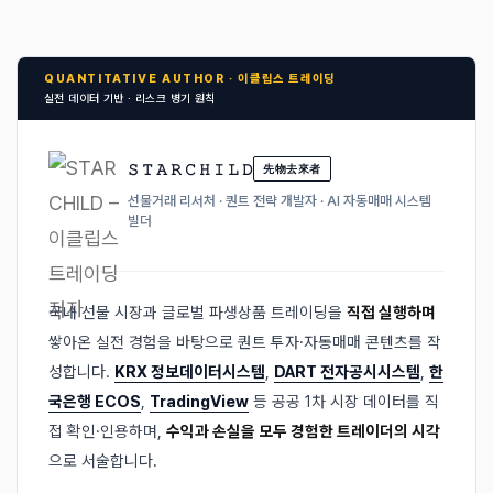
QUANTITATIVE AUTHOR · 이클립스 트레이딩
실전 데이터 기반 · 리스크 병기 원칙
𝚂 𝚃 𝙰 𝚁 𝙲 𝙷 𝙸 𝙻 𝙳
先物去來者
선물거래 리서처 · 퀀트 전략 개발자 · AI 자동매매 시스템
빌더
국내 선물 시장과 글로벌 파생상품 트레이딩을
직접 실행하며
쌓아온 실전 경험을 바탕으로 퀀트 투자·자동매매 콘텐츠를 작
성합니다.
KRX 정보데이터시스템
,
DART 전자공시시스템
,
한
국은행 ECOS
,
TradingView
등 공공 1차 시장 데이터를 직
접 확인·인용하며,
수익과 손실을 모두 경험한 트레이더의 시각
으로 서술합니다.