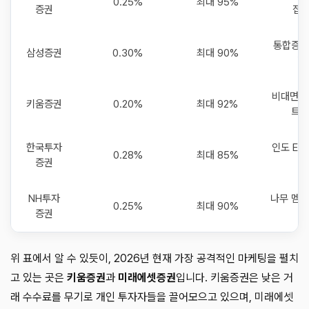
0.25%
최대 95%
증권
접투
통합증거
삼성증권
0.30%
최대 90%
리
비대면 계
키움증권
0.20%
최대 92%
트 
한국투자
인도 ET
0.28%
최대 85%
증권
성
NH투자
나무 멤버
0.25%
최대 90%
증권
가
위 표에서 알 수 있듯이, 2026년 현재 가장 공격적인 마케팅을 펼치
고 있는 곳은
키움증권
과
미래에셋증권
입니다. 키움증권은 낮은 거
래 수수료를 무기로 개인 투자자들을 끌어모으고 있으며, 미래에셋