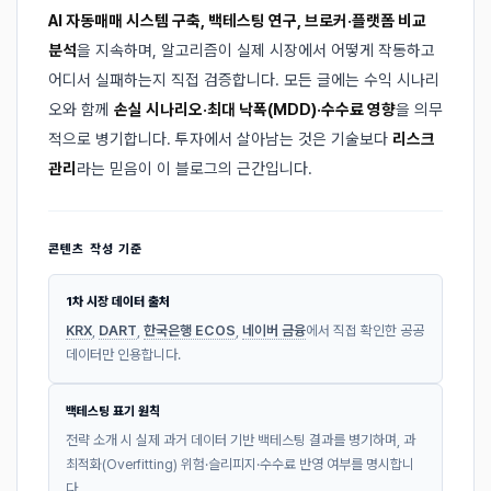
AI 자동매매 시스템 구축, 백테스팅 연구, 브로커·플랫폼 비교
분석
을 지속하며, 알고리즘이 실제 시장에서 어떻게 작동하고
어디서 실패하는지 직접 검증합니다. 모든 글에는 수익 시나리
오와 함께
손실 시나리오·최대 낙폭(MDD)·수수료 영향
을 의무
적으로 병기합니다. 투자에서 살아남는 것은 기술보다
리스크
관리
라는 믿음이 이 블로그의 근간입니다.
콘텐츠 작성 기준
1차 시장 데이터 출처
KRX
,
DART
,
한국은행 ECOS
,
네이버 금융
에서 직접 확인한 공공
데이터만 인용합니다.
백테스팅 표기 원칙
전략 소개 시 실제 과거 데이터 기반 백테스팅 결과를 병기하며, 과
최적화(Overfitting) 위험·슬리피지·수수료 반영 여부를 명시합니
다.