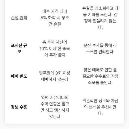
손실을 최소화하고 다
매수 가격 대비
음 기회를 노린다. 감
손절 원칙
5% 하락 시 무조
정에 휩쓸리지 않는
건 손절
다.
총 투자 자산의
포지션 규
분산 투자를 통해 리
10% 이상 한 종목
모
스크를 관리한다.
에 투자 금지
잦은 매매로 인한 불
일주일에 3회 이상
매매 빈도
필요한 수수료와 감정
매매하지 않는다
소모를 줄인다.
익명 커뮤니티의
객관적인 정보와 자신
수익 인증은 참고
정보 수용
의 분석을 우선시한
만 하고 맹신하지
다.
않는다