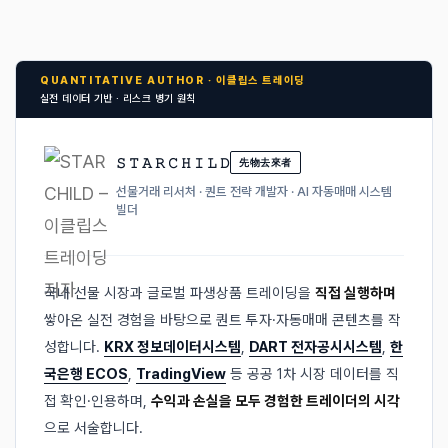
QUANTITATIVE AUTHOR · 이클립스 트레이딩
실전 데이터 기반 · 리스크 병기 원칙
𝚂 𝚃 𝙰 𝚁 𝙲 𝙷 𝙸 𝙻 𝙳
先物去來者
선물거래 리서처 · 퀀트 전략 개발자 · AI 자동매매 시스템
빌더
국내 선물 시장과 글로벌 파생상품 트레이딩을
직접 실행하며
쌓아온 실전 경험을 바탕으로 퀀트 투자·자동매매 콘텐츠를 작
성합니다.
KRX 정보데이터시스템
,
DART 전자공시시스템
,
한
국은행 ECOS
,
TradingView
등 공공 1차 시장 데이터를 직
접 확인·인용하며,
수익과 손실을 모두 경험한 트레이더의 시각
으로 서술합니다.