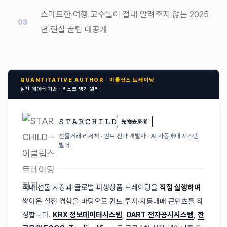
스마트한 여행 고수들이 절대 알려주지 않는 2025
년 현실 꿀팁 대공개
QUANTITATIVE AUTHOR · 이클립스 트레이딩
실전 데이터 기반 · 리스크 병기 원칙
𝚂 𝚃 𝙰 𝚁 𝙲 𝙷 𝙸 𝙻 𝙳
先物去來者
선물거래 리서처 · 퀀트 전략 개발자 · AI 자동매매 시스템
빌더
국내 선물 시장과 글로벌 파생상품 트레이딩을
직접 실행하며
쌓아온 실전 경험을 바탕으로 퀀트 투자·자동매매 콘텐츠를 작
성합니다.
KRX 정보데이터시스템
,
DART 전자공시시스템
,
한