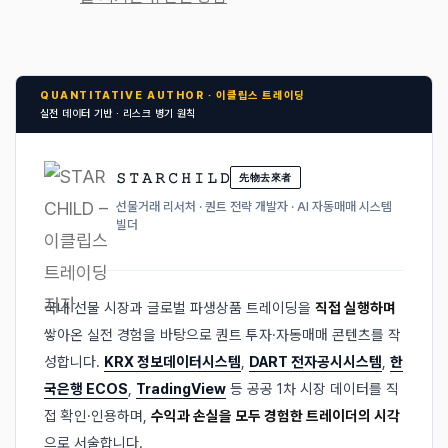
QUANTITATIVE AUTHOR · 이클립스 트레이딩
실전 데이터 기반 · 리스크 병기 원칙
𝚂 𝚃 𝙰 𝚁 𝙲 𝙷 𝙸 𝙻 𝙳
先物去來者
선물거래 리서처 · 퀀트 전략 개발자 · AI 자동매매 시스템
빌더
국내 선물 시장과 글로벌 파생상품 트레이딩을
직접 실행하며
쌓아온 실전 경험을 바탕으로 퀀트 투자·자동매매 콘텐츠를 작
성합니다.
KRX 정보데이터시스템
,
DART 전자공시시스템
,
한
국은행 ECOS
,
TradingView
등 공공 1차 시장 데이터를 직
접 확인·인용하며,
수익과 손실을 모두 경험한 트레이더의 시각
으로 서술합니다.