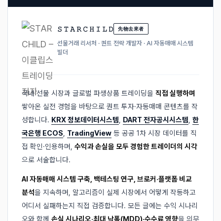
𝚂 𝚃 𝙰 𝚁 𝙲 𝙷 𝙸 𝙻 𝙳
先物去來者
선물거래 리서처 · 퀀트 전략 개발자 · AI 자동매매 시스템
빌더
국내 선물 시장과 글로벌 파생상품 트레이딩을
직접 실행하며
쌓아온 실전 경험을 바탕으로 퀀트 투자·자동매매 콘텐츠를 작
성합니다.
KRX 정보데이터시스템
,
DART 전자공시시스템
,
한
국은행 ECOS
,
TradingView
등 공공 1차 시장 데이터를 직
접 확인·인용하며,
수익과 손실을 모두 경험한 트레이더의 시각
으로 서술합니다.
AI 자동매매 시스템 구축, 백테스팅 연구, 브로커·플랫폼 비교
분석
을 지속하며, 알고리즘이 실제 시장에서 어떻게 작동하고
어디서 실패하는지 직접 검증합니다. 모든 글에는 수익 시나리
오와 함께
손실 시나리오·최대 낙폭(MDD)·수수료 영향
을 의무