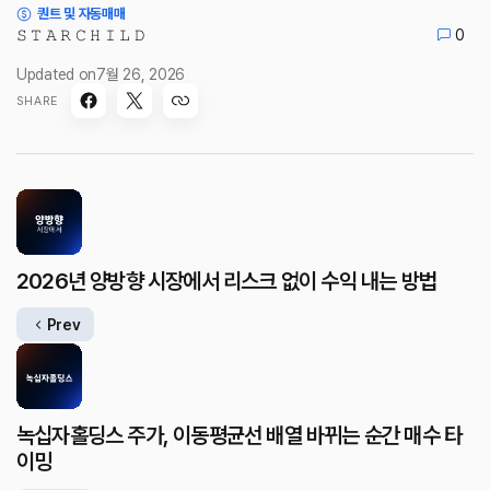
퀀트 및 자동매매
𝚂 𝚃 𝙰 𝚁 𝙲 𝙷 𝙸 𝙻 𝙳
0
Updated on
7월 26, 2026
SHARE
2026년 양방향 시장에서 리스크 없이 수익 내는 방법
Prev
녹십자홀딩스 주가, 이동평균선 배열 바뀌는 순간 매수 타
이밍