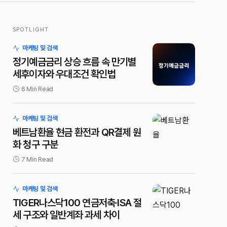
SPOTLIGHT
마케팅 및 검색
정기예금금리 상승 흐름 속 만기별
세후이자와 우대조건 확인법
6 Min Read
마케팅 및 검색
베트남환율 현금 환전과 QR결제 원
화 청구 구분
7 Min Read
마케팅 및 검색
TIGER나스닥100 연금저축·ISA 절
세 구조와 일반계좌 과세 차이