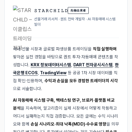
𝚂 𝚃 𝙰 𝚁 𝙲 𝙷 𝙸 𝙻 𝙳
先物去來者
선물거래 리서처 · 퀀트 전략 개발자 · AI 자동매매 시스템
빌더
국내 선물 시장과 글로벌 파생상품 트레이딩을
직접 실행하며
쌓아온 실전 경험을 바탕으로 퀀트 투자·자동매매 콘텐츠를 작
성합니다.
KRX 정보데이터시스템
,
DART 전자공시시스템
,
한
국은행 ECOS
,
TradingView
등 공공 1차 시장 데이터를 직
접 확인·인용하며,
수익과 손실을 모두 경험한 트레이더의 시각
으로 서술합니다.
AI 자동매매 시스템 구축, 백테스팅 연구, 브로커·플랫폼 비교
분석
을 지속하며, 알고리즘이 실제 시장에서 어떻게 작동하고
어디서 실패하는지 직접 검증합니다. 모든 글에는 수익 시나리
오와 함께
손실 시나리오·최대 낙폭(MDD)·수수료 영향
을 의무