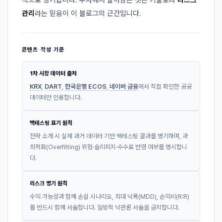
적으로 병기합니다. 투자에서 살아남는 것은 기술보다
리스크
관리
라는 믿음이 이 블로그의 근간입니다.
콘텐츠 작성 기준
1차 시장 데이터 출처
KRX
,
DART
,
한국은행 ECOS
,
네이버 금융
에서 직접 확인한 공공
데이터만 인용합니다.
백테스팅 표기 원칙
전략 소개 시 실제 과거 데이터 기반 백테스팅 결과를 병기하며, 과
최적화(Overfitting) 위험·슬리피지·수수료 반영 여부를 명시합니
다.
리스크 병기 원칙
수익 가능성과 함께 손실 시나리오, 최대 낙폭(MDD), 손익비(R:R)
를 반드시 함께 서술합니다. 일방적 낙관론 서술을 금지합니다.