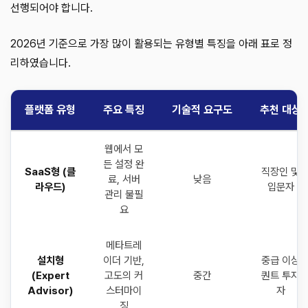
선행되어야 합니다.
2026년 기준으로 가장 많이 활용되는 유형별 특징을 아래 표로 정
리하였습니다.
플랫폼 유형
주요 특징
기술적 요구도
추천 대상
웹에서 모
든 설정 완
SaaS형 (클
직장인 및
료, 서버
낮음
라우드)
입문자
관리 불필
요
메타트레
설치형
이더 기반,
중급 이상
(Expert
고도의 커
중간
퀀트 투자
Advisor)
스터마이
자
징