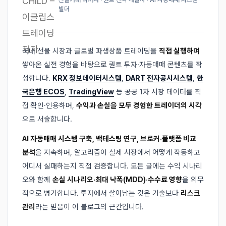
빌더
국내 선물 시장과 글로벌 파생상품 트레이딩을
직접 실행하며
쌓아온 실전 경험을 바탕으로 퀀트 투자·자동매매 콘텐츠를 작
성합니다.
KRX 정보데이터시스템
,
DART 전자공시시스템
,
한
국은행 ECOS
,
TradingView
등 공공 1차 시장 데이터를 직
접 확인·인용하며,
수익과 손실을 모두 경험한 트레이더의 시각
으로 서술합니다.
AI 자동매매 시스템 구축, 백테스팅 연구, 브로커·플랫폼 비교
분석
을 지속하며, 알고리즘이 실제 시장에서 어떻게 작동하고
어디서 실패하는지 직접 검증합니다. 모든 글에는 수익 시나리
오와 함께
손실 시나리오·최대 낙폭(MDD)·수수료 영향
을 의무
적으로 병기합니다. 투자에서 살아남는 것은 기술보다
리스크
관리
라는 믿음이 이 블로그의 근간입니다.