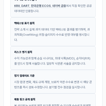
KRX
,
DART
,
한국은행 ECOS
,
네이버 금융
에서 직접 확인한 공공
데이터만 인용합니다.
백테스팅 표기 원칙
전략 소개 시 실제 과거 데이터 기반 백테스팅 결과를 병기하며, 과
최적화(Overfitting) 위험·슬리피지·수수료 반영 여부를 명시합니
다.
리스크 병기 원칙
수익 가능성과 함께 손실 시나리오, 최대 낙폭(MDD), 손익비(R:R)
를 반드시 함께 서술합니다. 일방적 낙관론 서술을 금지합니다.
정기 업데이트 기준
시장 환경 변화, 제도·규제 개정, 브로커 약관·수수료 변경 시 해당 콘
텐츠를 즉시 검토·수정합니다. 분기별 전수 점검을 실시합니다.
제휴 링크 공개 원칙
본 사이트는 브로커 제휴 링크를 포함할 수 있으며 수수료가 발생할