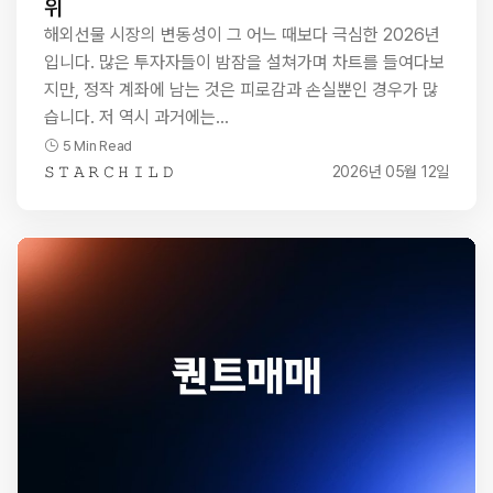
위
해외선물 시장의 변동성이 그 어느 때보다 극심한 2026년
입니다. 많은 투자자들이 밤잠을 설쳐가며 차트를 들여다보
지만, 정작 계좌에 남는 것은 피로감과 손실뿐인 경우가 많
습니다. 저 역시 과거에는…
5 Min Read
𝚂 𝚃 𝙰 𝚁 𝙲 𝙷 𝙸 𝙻 𝙳
2026년 05월 12일