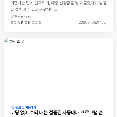
어준다는 말에 현혹되어, 대충 설정값을 넣고 돌렸다가 밤잠
을 설치며 손실을 복구해야…
9 Min Read
𝚂 𝚃 𝙰 𝚁 𝙲 𝙷 𝙸 𝙻 𝙳
2026년 05월 12일
퀀트 및 자동매매
코딩 없이 수익 내는 검증된 자동매매 프로그램 순