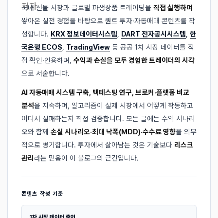
국내 선물 시장과 글로벌 파생상품 트레이딩을
직접 실행하며
쌓아온 실전 경험을 바탕으로 퀀트 투자·자동매매 콘텐츠를 작
성합니다.
KRX 정보데이터시스템
,
DART 전자공시시스템
,
한
국은행 ECOS
,
TradingView
등 공공 1차 시장 데이터를 직
접 확인·인용하며,
수익과 손실을 모두 경험한 트레이더의 시각
으로 서술합니다.
AI 자동매매 시스템 구축, 백테스팅 연구, 브로커·플랫폼 비교
분석
을 지속하며, 알고리즘이 실제 시장에서 어떻게 작동하고
어디서 실패하는지 직접 검증합니다. 모든 글에는 수익 시나리
오와 함께
손실 시나리오·최대 낙폭(MDD)·수수료 영향
을 의무
적으로 병기합니다. 투자에서 살아남는 것은 기술보다
리스크
관리
라는 믿음이 이 블로그의 근간입니다.
콘텐츠 작성 기준
1차 시장 데이터 출처