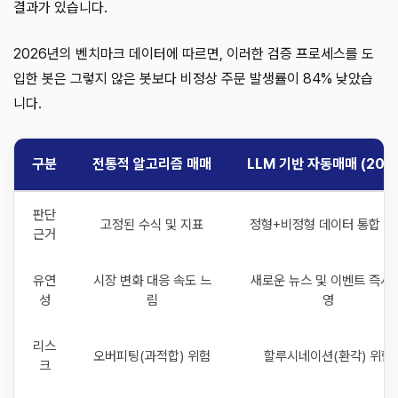
결과가 있습니다.
2026년의 벤치마크 데이터에 따르면, 이러한 검증 프로세스를 도
입한 봇은 그렇지 않은 봇보다 비정상 주문 발생률이 84% 낮았습
니다.
구분
전통적 알고리즘 매매
LLM 기반 자동매매 (202
판단
고정된 수식 및 지표
정형+비정형 데이터 통합 분
근거
유연
시장 변화 대응 속도 느
새로운 뉴스 및 이벤트 즉시 
성
림
영
리스
오버피팅(과적합) 위험
할루시네이션(환각) 위험
크