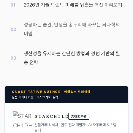
2026년 기술 트렌드 미래를 뒤흔들 혁신 미리보기
성공하는 습관, 인생을 송두리째 바꾸는 뇌과학의
비밀
생산성을 유지하는 간단한 방법과 경험 기반의 필
승 전략
QUANTITATIVE AUTHOR · 이클립스 트레이딩
실전 데이터 기반 · 리스크 병기 원칙
𝚂 𝚃 𝙰 𝚁 𝙲 𝙷 𝙸 𝙻 𝙳
先物去來者
선물거래 리서처 · 퀀트 전략 개발자 · AI 자동매매 시스템
빌더