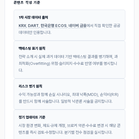
콘텐츠 작성 기준
1차 시장 데이터 출처
KRX
,
DART
,
한국은행 ECOS
,
네이버 금융
에서 직접 확인한 공공
데이터만 인용합니다.
백테스팅 표기 원칙
전략 소개 시 실제 과거 데이터 기반 백테스팅 결과를 병기하며, 과
최적화(Overfitting) 위험·슬리피지·수수료 반영 여부를 명시합니
다.
리스크 병기 원칙
수익 가능성과 함께 손실 시나리오, 최대 낙폭(MDD), 손익비(R:R)
를 반드시 함께 서술합니다. 일방적 낙관론 서술을 금지합니다.
정기 업데이트 기준
시장 환경 변화, 제도·규제 개정, 브로커 약관·수수료 변경 시 해당 콘
텐츠를 즉시 검토·수정합니다. 분기별 전수 점검을 실시합니다.