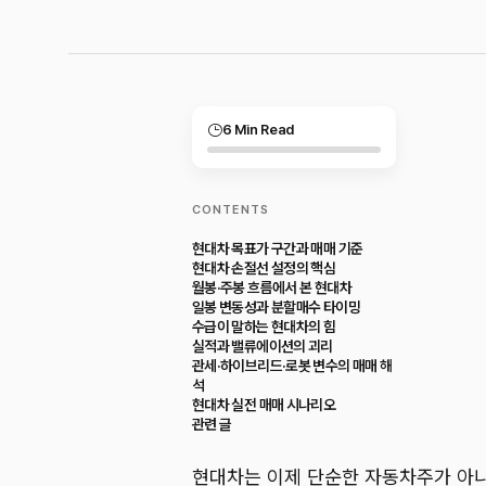
6 Min Read
CONTENTS
현대차 목표가 구간과 매매 기준
현대차 손절선 설정의 핵심
월봉·주봉 흐름에서 본 현대차
일봉 변동성과 분할매수 타이밍
수급이 말하는 현대차의 힘
실적과 밸류에이션의 괴리
관세·하이브리드·로봇 변수의 매매 해
석
현대차 실전 매매 시나리오
관련 글
현대차는 이제 단순한 자동차주가 아니