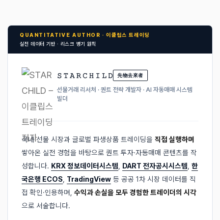
QUANTITATIVE AUTHOR · 이클립스 트레이딩
실전 데이터 기반 · 리스크 병기 원칙
𝚂 𝚃 𝙰 𝚁 𝙲 𝙷 𝙸 𝙻 𝙳
先物去來者
선물거래 리서처 · 퀀트 전략 개발자 · AI 자동매매 시스템
빌더
국내 선물 시장과 글로벌 파생상품 트레이딩을
직접 실행하며
쌓아온 실전 경험을 바탕으로 퀀트 투자·자동매매 콘텐츠를 작
성합니다.
KRX 정보데이터시스템
,
DART 전자공시시스템
,
한
국은행 ECOS
,
TradingView
등 공공 1차 시장 데이터를 직
접 확인·인용하며,
수익과 손실을 모두 경험한 트레이더의 시각
으로 서술합니다.