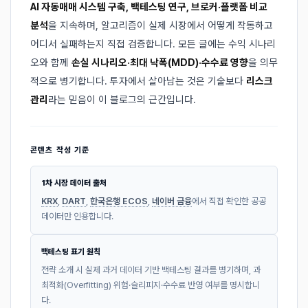
AI 자동매매 시스템 구축, 백테스팅 연구, 브로커·플랫폼 비교
분석
을 지속하며, 알고리즘이 실제 시장에서 어떻게 작동하고
어디서 실패하는지 직접 검증합니다. 모든 글에는 수익 시나리
오와 함께
손실 시나리오·최대 낙폭(MDD)·수수료 영향
을 의무
적으로 병기합니다. 투자에서 살아남는 것은 기술보다
리스크
관리
라는 믿음이 이 블로그의 근간입니다.
콘텐츠 작성 기준
1차 시장 데이터 출처
KRX
,
DART
,
한국은행 ECOS
,
네이버 금융
에서 직접 확인한 공공
데이터만 인용합니다.
백테스팅 표기 원칙
전략 소개 시 실제 과거 데이터 기반 백테스팅 결과를 병기하며, 과
최적화(Overfitting) 위험·슬리피지·수수료 반영 여부를 명시합니
다.