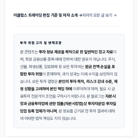
이클립스 트레이딩 편집 기준 및 저자 소개 →
저자의 모든 글 보기 →
투자 위험 고지 및 면책조항
본 콘텐츠는
투자 정보 제공을 목적으로 한 일반적인 참고 자료
이
며, 특정 금융상품·종목·매매 전략에 대한 권유가 아닙니다. 주식,
선물, 파생상품, 암호화폐 등 모든 투자에는
원금 전액 손실을 포
함한 투자 위험
이 존재하며, 과거 성과는 미래 수익을 보장하지 않
습니다. 모든 투자 결정은
본인의 투자 목적, 리스크 감내 수준, 재
정 상황을 고려하여 본인 책임 하에
이루어져야 하며, 필요 시 금
융투자 전문가의 조언을 구하시기 바랍니다. 본 블로그는
자본시
장과 금융투자업에 관한 법률(자본시장법)상 투자자문업·투자일
임업 등록 업체가 아니며
, 본 정보를 근거로 한 투자 결과에 대하
여 어떠한 법적 책임도 지지 않습니다.