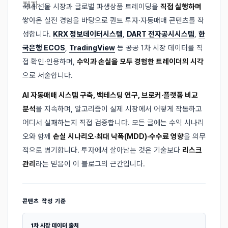
국내 선물 시장과 글로벌 파생상품 트레이딩을
직접 실행하며
쌓아온 실전 경험을 바탕으로 퀀트 투자·자동매매 콘텐츠를 작
성합니다.
KRX 정보데이터시스템
,
DART 전자공시시스템
,
한
국은행 ECOS
,
TradingView
등 공공 1차 시장 데이터를 직
접 확인·인용하며,
수익과 손실을 모두 경험한 트레이더의 시각
으로 서술합니다.
AI 자동매매 시스템 구축, 백테스팅 연구, 브로커·플랫폼 비교
분석
을 지속하며, 알고리즘이 실제 시장에서 어떻게 작동하고
어디서 실패하는지 직접 검증합니다. 모든 글에는 수익 시나리
오와 함께
손실 시나리오·최대 낙폭(MDD)·수수료 영향
을 의무
적으로 병기합니다. 투자에서 살아남는 것은 기술보다
리스크
관리
라는 믿음이 이 블로그의 근간입니다.
콘텐츠 작성 기준
1차 시장 데이터 출처