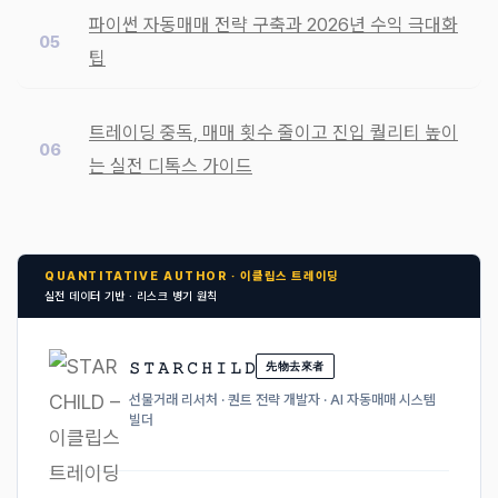
파이썬 자동매매 전략 구축과 2026년 수익 극대화
팁
트레이딩 중독, 매매 횟수 줄이고 진입 퀄리티 높이
는 실전 디톡스 가이드
QUANTITATIVE AUTHOR · 이클립스 트레이딩
실전 데이터 기반 · 리스크 병기 원칙
𝚂 𝚃 𝙰 𝚁 𝙲 𝙷 𝙸 𝙻 𝙳
先物去來者
선물거래 리서처 · 퀀트 전략 개발자 · AI 자동매매 시스템
빌더