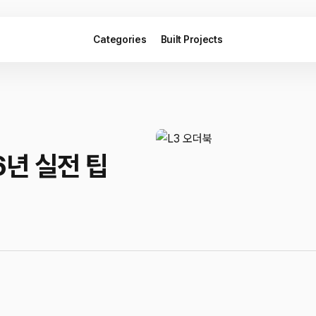
Categories
Built Projects
6년 실전 팁