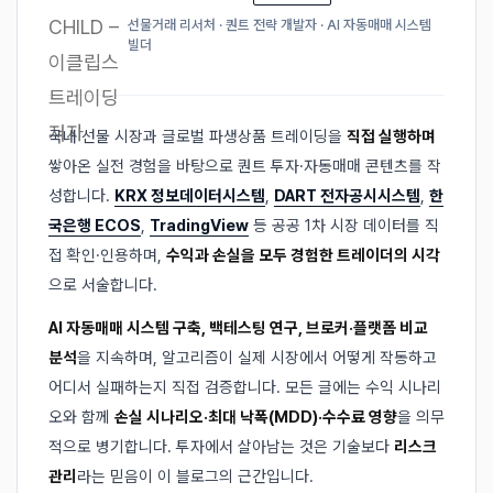
선물거래 리서처 · 퀀트 전략 개발자 · AI 자동매매 시스템
빌더
국내 선물 시장과 글로벌 파생상품 트레이딩을
직접 실행하며
쌓아온 실전 경험을 바탕으로 퀀트 투자·자동매매 콘텐츠를 작
성합니다.
KRX 정보데이터시스템
,
DART 전자공시시스템
,
한
국은행 ECOS
,
TradingView
등 공공 1차 시장 데이터를 직
접 확인·인용하며,
수익과 손실을 모두 경험한 트레이더의 시각
으로 서술합니다.
AI 자동매매 시스템 구축, 백테스팅 연구, 브로커·플랫폼 비교
분석
을 지속하며, 알고리즘이 실제 시장에서 어떻게 작동하고
어디서 실패하는지 직접 검증합니다. 모든 글에는 수익 시나리
오와 함께
손실 시나리오·최대 낙폭(MDD)·수수료 영향
을 의무
적으로 병기합니다. 투자에서 살아남는 것은 기술보다
리스크
관리
라는 믿음이 이 블로그의 근간입니다.