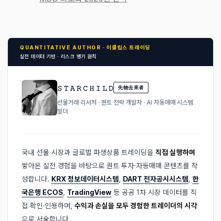
QUANTITATIVE AUTHOR · 이클립스 트레이딩
실전 데이터 기반 · 리스크 병기 원칙
𝚂 𝚃 𝙰 𝚁 𝙲 𝙷 𝙸 𝙻 𝙳
先物去來者
선물거래 리서처 · 퀀트 전략 개발자 · AI 자동매매 시스템
빌더
국내 선물 시장과 글로벌 파생상품 트레이딩을
직접 실행하며
쌓아온 실전 경험을 바탕으로 퀀트 투자·자동매매 콘텐츠를 작
성합니다.
KRX 정보데이터시스템
,
DART 전자공시시스템
,
한
국은행 ECOS
,
TradingView
등 공공 1차 시장 데이터를 직
접 확인·인용하며,
수익과 손실을 모두 경험한 트레이더의 시각
으로 서술합니다.